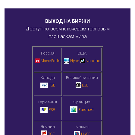
ВЫХОД НА БИРЖИ
Доступ ко всем ключевым торговым
площадкам мира
Россия
США
Moex
/
Forts
Nyse
Nasdaq
Канада
Великобритания
TSE
LSE
Германия
Франция
FSE
Euronext
Япония
Гонконг
TSE
HKSE