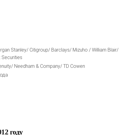
n Stanley/ Citigroup/ Barclays/ Mizuho / William Blair/
t Securities
Genuity/ Needham & Company/ TD Cowen
года
12 году