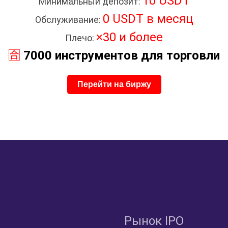
10 USDT
Минимальный депозит:
0 USDT в месяц
Обслуживание:
×30 и более
Плечо:
🈴
7000 инструментов для торговли
Перейти на биржу
Рынок IPO