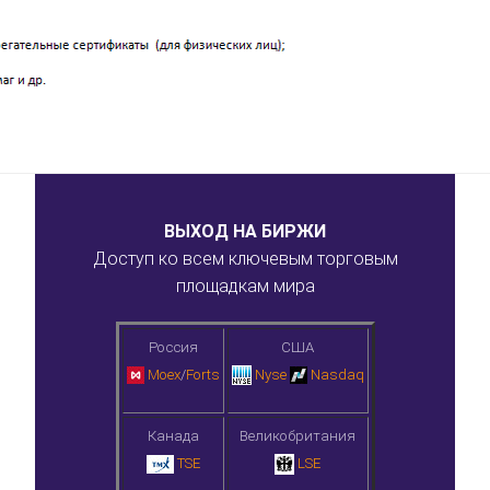
ВЫХОД НА БИРЖИ
Доступ ко всем ключевым торговым
площадкам мира
Россия
США
Moex
/
Forts
Nyse
Nasdaq
Канада
Великобритания
TSE
LSE