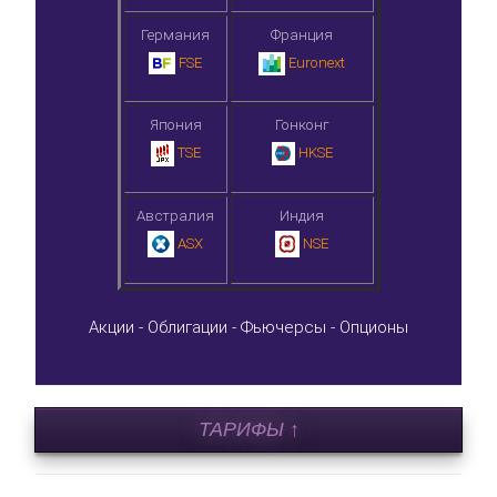
Германия
Франция
FSE
Euronext
Япония
Гонконг
TSE
HKSE
Австралия
Индия
ASX
NSE
Акции -
Облигации -
Фьючерсы -
Опционы
ТАРИФЫ ↑