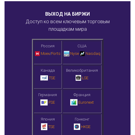
ВЫХОД НА БИРЖИ
Доступ ко всем ключевым торговым
площадкам мира
Россия
США
Moex
/
Forts
Nyse
Nasdaq
Канада
Великобритания
TSE
LSE
Германия
Франция
FSE
Euronext
Япония
Гонконг
TSE
HKSE