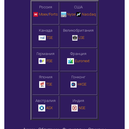
Россия
США
Moex
/
Forts
Nyse
Nasdaq
Канада
Великобритания
TSE
LSE
Германия
Франция
FSE
Euronext
Япония
Гонконг
TSE
HKSE
Австралия
Индия
ASX
NSE