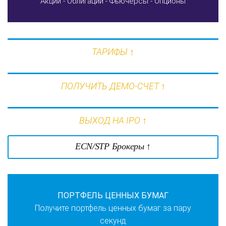
Акции -
Облигации -
Фьючерсы -
Опционы
ТАРИФЫ ↑
ПОЛУЧИТЬ ДЕМО-СЧЕТ ↑
ВЫХОД НА IPO ↑
ECN/STP Брокеры ↑
ПОРТФЕЛЬ ЦЕННЫХ БУМАГ
Получите портфель ценных бумаг за пару
секунд