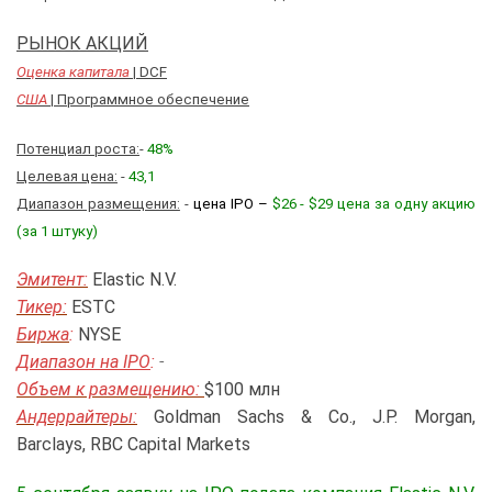
РЫНОК АКЦИЙ
Оценка капитала
| DCF
США
| Программное обеспечение
Потенциал роста:
-
48%
Целевая цена:
-
43,1
Диапазон размещения:
-
цена IPO –
$26 - $29
цена за одну акцию
(за 1 штуку)
Эмитент:
Elastic N.V.
Тикер:
ESTC
Биржа
:
NYSE
Диапазон на IPO
:
-
Объем к размещению:
$100 млн
Андеррайтеры:
Goldman Sachs & Co., J.P. Morgan,
Barclays, RBC Capital Markets