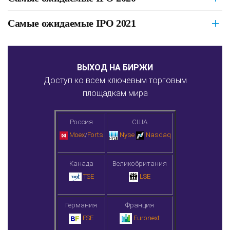
Самые ожидаемые IPO 2021
ВЫХОД НА БИРЖИ
Доступ ко всем ключевым торговым
площадкам мира
Россия
США
Moex
/
Forts
Nyse
Nasdaq
Канада
Великобритания
TSE
LSE
Германия
Франция
FSE
Euronext