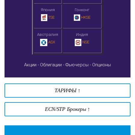
Япония
Гонконг
TSE
HKSE
Австралия
Индия
ASX
NSE
Акции -
Облигации -
Фьючерсы -
Опционы
ТАРИФЫ ↑
ECN/STP Брокеры ↑