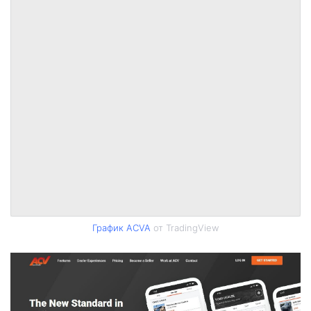
График ACVA
от TradingView