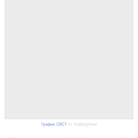
График CRCT
от TradingView