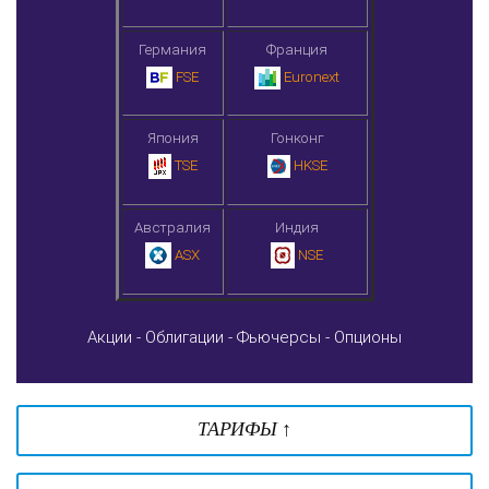
Германия
Франция
FSE
Euronext
Япония
Гонконг
TSE
HKSE
Австралия
Индия
ASX
NSE
Акции -
Облигации -
Фьючерсы -
Опционы
ТАРИФЫ ↑