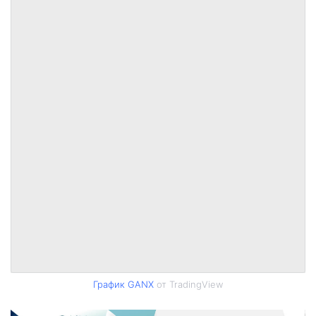
График GANX
от TradingView