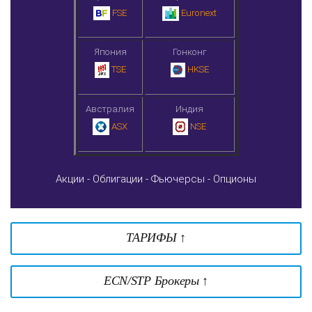
FSE
Euronext
Япония
Гонконг
TSE
HKSE
Австралия
Индия
ASX
NSE
Акции -
Облигации -
Фьючерсы -
Опционы
ТАРИФЫ ↑
ECN/STP Брокеры ↑