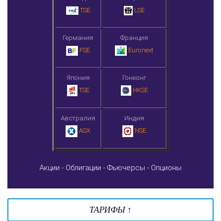
TSE
LSE
Германия
Франция
FSE
Euronext
Япония
Гонконг
TSE
HKSE
Австралия
Индия
ASX
NSE
Акции -
Облигации -
Фьючерсы -
Опционы
ТАРИФЫ ↑