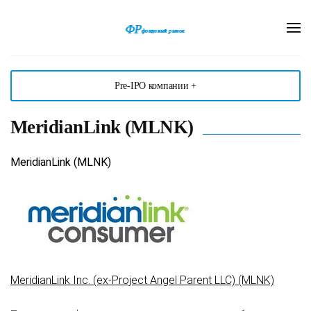
Pre-IPO компании +
MeridianLink (MLNK)
MeridianLink (MLNK)
MeridianLink Inc. (ex-Project Angel Parent LLC) (MLNK)