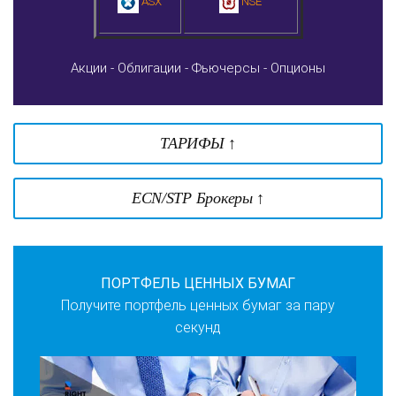
ASX
NSE
Акции -
Облигации -
Фьючерсы -
Опционы
ТАРИФЫ ↑
ECN/STP Брокеры ↑
ПОРТФЕЛЬ ЦЕННЫХ БУМАГ
Получите портфель ценных бумаг за пару
секунд