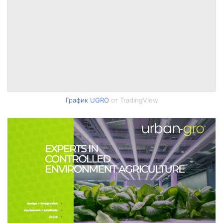
График UGRO
от TradingView