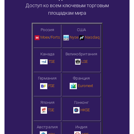
Доступ ко всем ключевым торговым
площадкам мира
Россия
США
Moex
/
Forts
Nyse
Nasdaq
Канада
Великобритания
TSE
LSE
Германия
Франция
FSE
Euronext
Япония
Гонконг
TSE
HKSE
Австралия
Индия