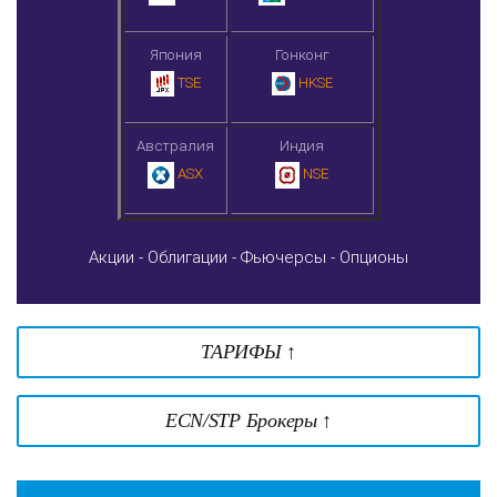
Япония
Гонконг
TSE
HKSE
Австралия
Индия
ASX
NSE
Акции -
Облигации -
Фьючерсы -
Опционы
ТАРИФЫ ↑
ECN/STP Брокеры ↑