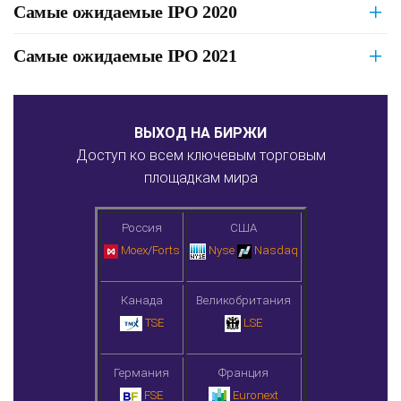
Самые ожидаемые IPO 2020
Самые ожидаемые IPO 2021
ВЫХОД НА БИРЖИ
Доступ ко всем ключевым торговым
площадкам мира
Россия
США
Moex
/
Forts
Nyse
Nasdaq
Канада
Великобритания
TSE
LSE
Германия
Франция
FSE
Euronext