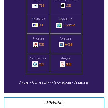
TSE
LSE
Германия
Франция
FSE
Euronext
Япония
Гонконг
TSE
HKSE
Австралия
Индия
ASX
NSE
Акции -
Облигации -
Фьючерсы -
Опционы
ТАРИФЫ ↑